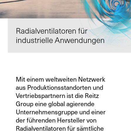
Radialventilatoren für
Kontakt
industrielle Anwendungen
Infocenter
AGB
Datenschutz
Impressum
Mit einem weltweiten Netzwerk
aus Produktionsstandorten und
DE
EN
SV
ZH
Vertriebspartnern ist die Reitz
Group eine global agierende
Unternehmensgruppe und einer
der führenden Hersteller von
Radialventilatoren für sämtliche