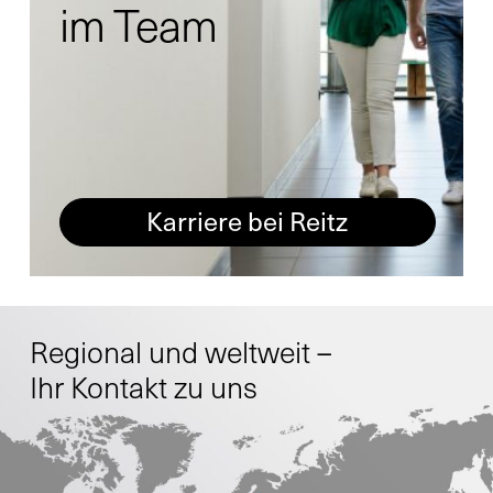
Ihr Kontakt zu uns
im Team
Nutzen Sie gerne unser Kontaktformular
und schicken Sie uns Ihre Anfrage.
Allgemein
Karriere bei Reitz
Neugeschäft
Service
Regional und weltweit –
Ersatzteile
Ihr Kontakt zu uns
Retrofit