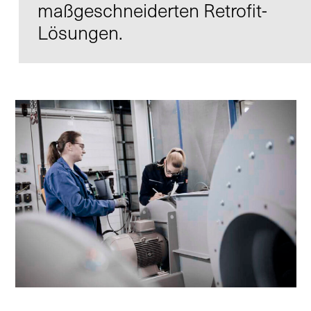
maßgeschneiderten Retrofit-
Lösungen.
Kontakt
Infocenter
AGB
Datenschutz
Impressum
DE
EN
SV
ZH