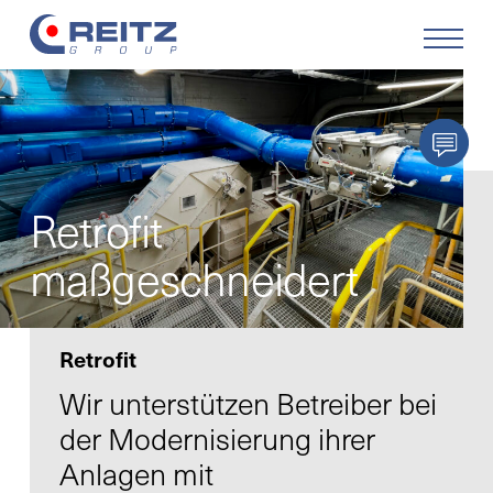
Produkte
Lösungen
Retrofit
Service
maßgeschneidert
Retrofit
Retrofit
Unternehmen
Wir unterstützen Betreiber bei
der Modernisierung ihrer
Karriere
Anlagen mit