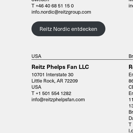
T +46 40 68 51 15 0
in
info.nordic@reitzgroup.com
Reitz Nordic entdecken
USA
Br
Reitz Phelps Fan LLC
R
10701 Interstate 30
En
Little Rock, AR 72209
86
USA
C
T +1 501 554 1282
En
info@reitzphelpsfan.com
1
1
Br
D
T 
l.