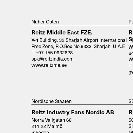
ft
Service
Ersatztei
Naher Osten
P
Reitz Middle East FZE.
R
S
X-4 Building, 32 Sharjah Airport International
Free Zone, P.O.Box No.9383, Sharjah, U.A.E
W
T +97 155 9932628
6
spk@reitzindia.com
W
www.reitzme.ae
T 
g
Nordische Staaten
S
Reitz Industry Fans Nordic AB
R
Norra Vallgatan 68
50
211 22 Malmö
S
Sweden
M