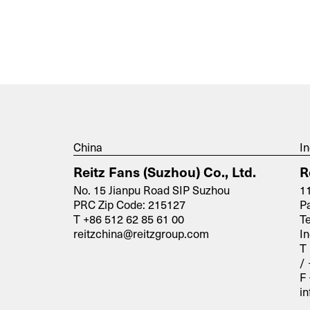
China
In
Reitz Fans (Suzhou) Co., Ltd.
R
No. 15 Jianpu Road SIP Suzhou
1
PRC Zip Code: 215127
P
T +86 512 62 85 61 00
T
reitzchina@reitzgroup.com
In
T
/ 
F 
in