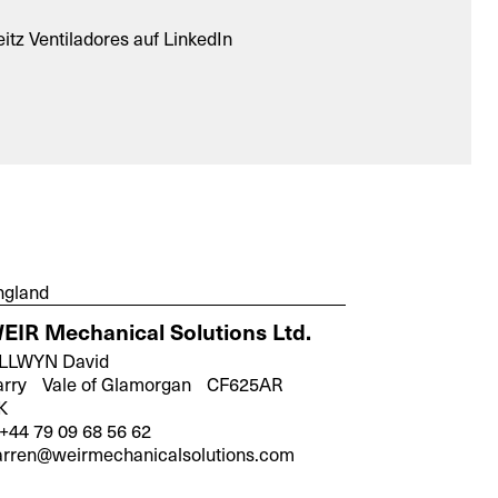
itz Ventiladores auf LinkedIn
ngland
EIR Mechanical Solutions Ltd.
 LLWYN David
arry Vale of Glamorgan CF625AR
K
+44 79 09 68 56 62
arren@weirmechanicalsolutions.com