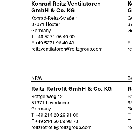
Konrad Reitz Ventilatoren
K
GmbH & Co. KG
G
Konrad-Reitz-Straße 1
G
37671 Höxter
3
Germany
G
T +49 5271 96 40 00
T 
F +49 5271 96 40 49
F 
reitzventilatoren@reitzgroup.com
re
NRW
B
Reitz Retrofit GmbH & Co. KG
R
Röttgerweg 12
B
51371 Leverkusen
6
Germany
G
T +49 214 20 29 91 00
T
F +49 214 50 69 98 73
T
reitzretrofit@reitzgroup.com
re