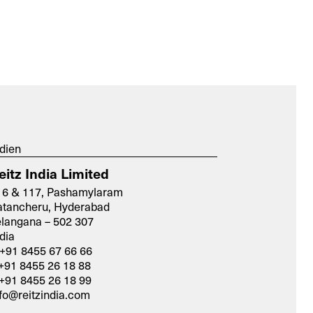
dien
eitz India Limited
16 & 117, Pashamylaram
atancheru, Hyderabad
X
elangana – 502 307
dia
 +91 8455 67 66 66
+91 8455 26 18 88
+91 8455 26 18 99
fo@reitzindia.com