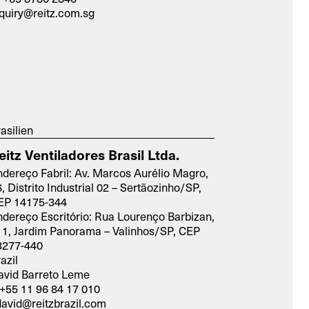
quiry@reitz.com.sg
asilien
eitz Ventiladores Brasil Ltda.
dereço Fabril: Av. Marcos Aurélio Magro,
, Distrito Industrial 02 – Sertãozinho/SP,
EP 14175-344
dereço Escritório: Rua Lourenço Barbizan,
11, Jardim Panorama – Valinhos/SP, CEP
3277-440
azil
avid Barreto Leme
+55 11 96 84 17 010
david@reitzbrazil.com