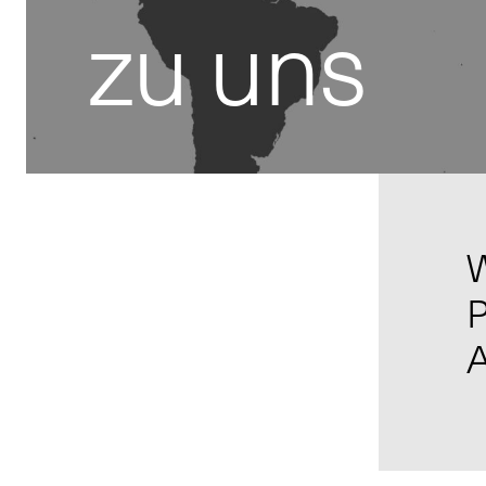
zu uns
W
P
A