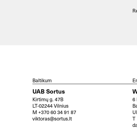
Re
Baltikum
E
UAB Sortus
W
Kirtimų g. 47B
6
LT-02244 Vilnius
B
M +370 60 34 91 87
U
viktoras@sortus.lt
T 
d