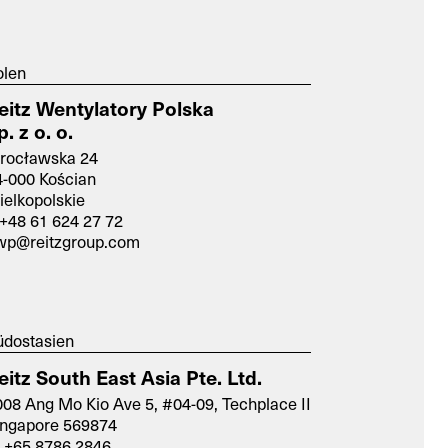
le
Retrofit
olen
eitz Wentylatory Polska
p. z o. o.
rocławska 24
4-000 Kościan
ielkopolskie
+48 61 624 27 72
wp@reitzgroup.com
üdostasien
eitz South East Asia Pte. Ltd.
08 Ang Mo Kio Ave 5, #04-09, Techplace II
ingapore 569874
 +65 8786 2846