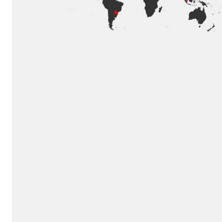
Allgemein
Neugeschä
linkedin
youtube
instagram