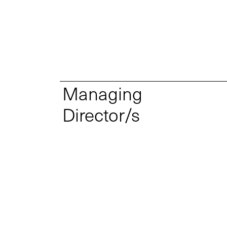
Managing
Director/s
Ihr Kontakt zu uns
Nutzen Sie gerne unser Kontaktformular
und schicken Sie uns Ihre Anfrage.
Allgemein
Neugeschä