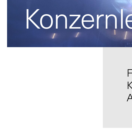
Konzernl
F
K
A