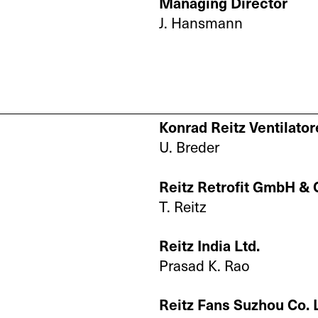
Managing Director
J. Hansmann
Konrad Reitz Ventilat
U. Breder
Reitz Retrofit GmbH & 
T. Reitz
Reitz India Ltd.
Prasad K. Rao
Reitz Fans Suzhou Co. 
ft
Service
Ersatztei