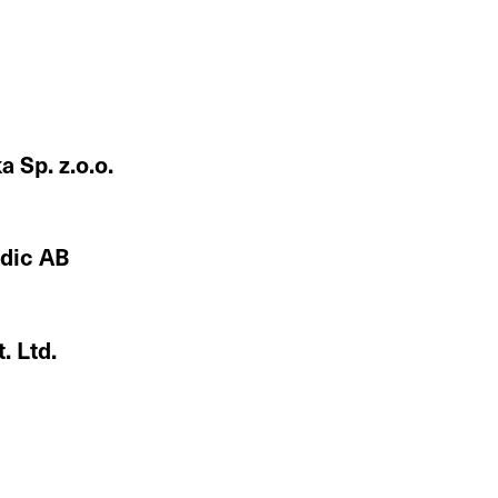
 Sp. z.o.o.
rdic AB
. Ltd.