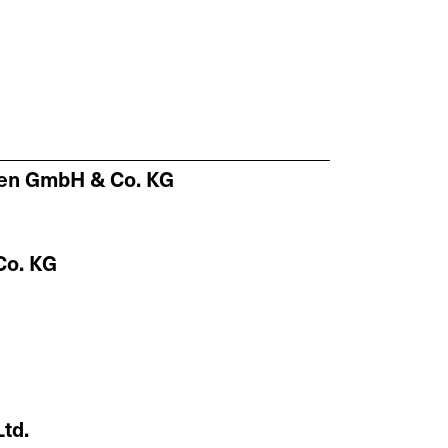
oren GmbH & Co. KG
X
Co. KG
Ltd.
le
Retrofit