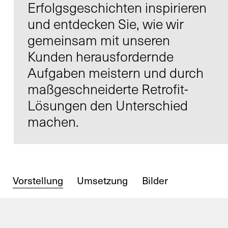
Erfolgsgeschichten inspirieren
und entdecken Sie, wie wir
gemeinsam mit unseren
Kunden herausfordernde
Kontakt
Aufgaben meistern und durch
Infocenter
maßgeschneiderte Retrofit-
AGB
Lösungen den Unterschied
Datenschutz
machen.
Impressum
DE
EN
SV
ZH
Vorstellung
Umsetzung
Bilder