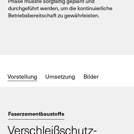
Phase musste sorgfältig geplant und
durchgeführt werden, um die kontinuierliche
Betriebsbereitschaft zu gewährleisten.
X
Ihr Kontakt zu uns
Vorstellung
Umsetzung
Bilder
Nutzen Sie gerne unser Kontaktformular
und schicken Sie uns Ihre Anfrage.
Allgemein
Faserzementbaustoffe
Verschleißschutz­
Neugeschäft