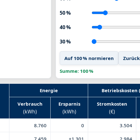
50 %
40 %
30 %
Auf 100 % normieren
Zurück
Summe: 100 %
Energie
Betriebskosten 
Verbrauch
Ersparnis
Stromkosten
(kWh)
(kWh)
(€)
8.760
0
3.504
7.459
+1.301
2.984