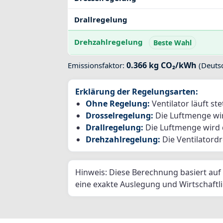
Drallregelung
Drehzahlregelung
Beste Wahl
0.366 kg CO₂/kWh
Emissionsfaktor:
(Deutsc
Ihr Kontakt zu uns
Erklärung der Regelungsarten:
Ohne Regelung:
Ventilator läuft st
Nutzen Sie gerne unser Kontaktformular
Drosselregelung:
Die Luftmenge wir
und schicken Sie uns Ihre Anfrage.
Drallregelung:
Die Luftmenge wird d
Drehzahlregelung:
Die Ventilatordr
Allgemein
Neugeschä
Hinweis: Diese Berechnung basiert auf
eine exakte Auslegung und Wirtschaftli
linkedin
youtube
instagram