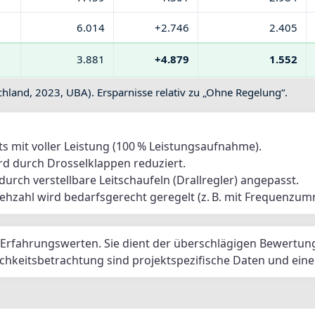
6.014
+2.746
2.405
3.881
+4.879
1.552
hland, 2023, UBA). Ersparnisse relativ zu „Ohne Regelung“.
ets mit voller Leistung (100 % Leistungsaufnahme).
d durch Drosselklappen reduziert.
urch verstellbare Leitschaufeln (Drallregler) angepasst.
ehzahl wird bedarfsgerecht geregelt (z. B. mit Frequenzumr
ft
Service
Ersatztei
 Erfahrungswerten. Sie dient der überschlägigen Bewertun
chkeitsbetrachtung sind projektspezifische Daten und eine d