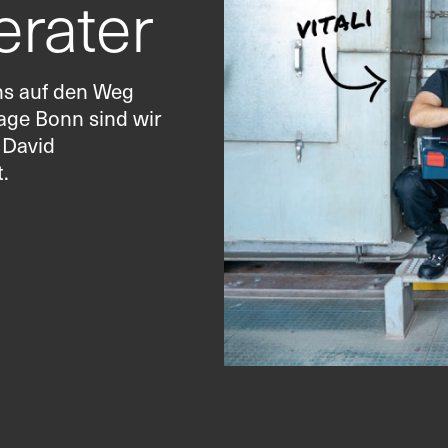
erater
ns auf den Weg
age Bonn sind wir
 David
.