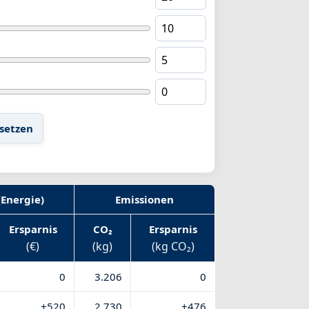
setzen
(Energie)
Emissionen
Ersparnis
CO₂
Ersparnis
(€)
(kg)
(kg CO₂)
0
3.206
0
+520
2.730
+476