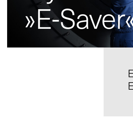
»E-Saver
E
E