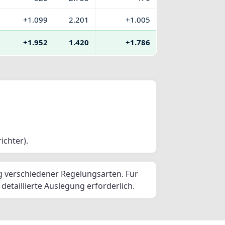
+1.099
2.201
+1.005
+1.952
1.420
+1.786
X
ichter).
le
Retrofit
g verschiedener Regelungsarten. Für
etaillierte Auslegung erforderlich.