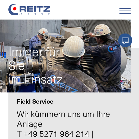
Produkte
Immer für
Lösungen
Sie
Service
im Einsatz
Retrofit
Field Service
Unternehmen
Wir kümmern uns um Ihre
Anlage
Karriere
T +49 5271 964 214
|