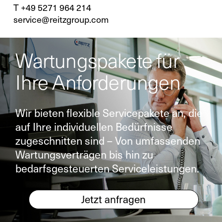
T +49 5271 964 214
service@reitzgroup.com
Wartungspakete für
Ihre Anforderungen
Wir bieten flexible Servicepakete an, die
auf Ihre individuellen Bedürfnisse
zugeschnitten sind – Von umfassenden
Wartungsverträgen bis hin zu
bedarfsgesteuerten Serviceleistungen.
Jetzt anfragen