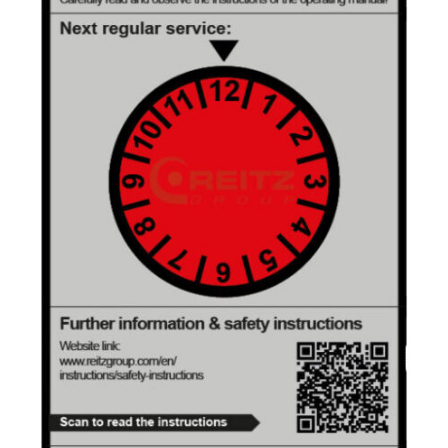
X
Ihr Kontakt zu uns
Nutzen Sie gerne unser Kontaktformular
und schicken Sie uns Ihre Anfrage.
Allgemein
Neugeschäft
Service