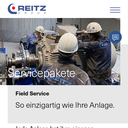
Produkte
Lösungen
Service
Servicepakete
Retrofit
Field Service
Unternehmen
So einzigartig wie Ihre Anlage.
Karriere