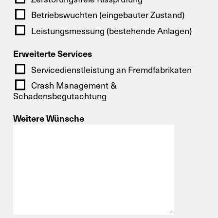
Betriebswuchten (eingebauter Zustand)
X
Ihr Kontakt zu uns
Leistungsmessung (bestehende Anlagen)
Erweiterte Services
Nutzen Sie gerne unser Kontaktformular
Servicedienstleistung an Fremdfabrikaten
und schicken Sie uns Ihre Anfrage.
Crash Management &
Schadensbegutachtung
Allgemein
Weitere Wünsche
Neugeschäft
Service
Ersatzteile