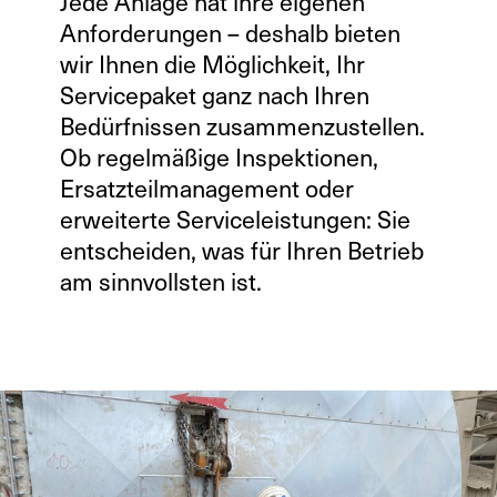
Jede Anlage hat ihre eigenen
Anforderungen – deshalb bieten
wir Ihnen die Möglichkeit, Ihr
Servicepaket ganz nach Ihren
Kontakt
Bedürfnissen zusammenzustellen.
Ob regelmäßige Inspektionen,
Infocenter
Ersatzteilmanagement oder
AGB
erweiterte Serviceleistungen: Sie
Datenschutz
entscheiden, was für Ihren Betrieb
Impressum
am sinnvollsten ist.
DE
EN
SV
ZH