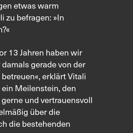
ungen etwas warm
i zu befragen: »In
n?«
Vor 13 Jahren haben wir
ar damals gerade von der
treuen«, erklärt Vitali
 ein Meilenstein, den
 gerne und vertrauensvoll
elmäßig über die
uch die bestehenden