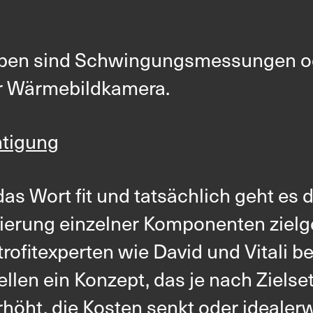
aben sind Schwingungsmessungen 
er Wärmebildkamera.
htigung
t das Wort fit und tatsächlich geht e
rung einzelner Komponenten zielger
trofitexperten wie David und Vitali b
llen ein Konzept, das je nach Ziels
 erhöht, die Kosten senkt oder ideal