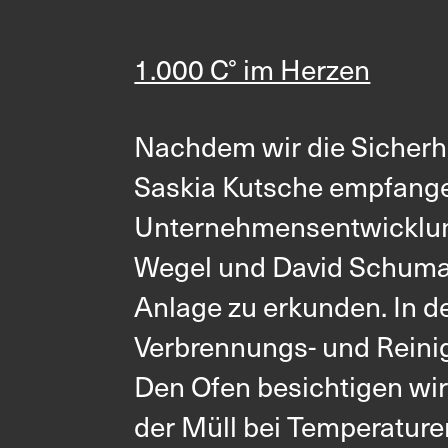
Allgemein
Neugeschä
1.000 C° im Herzen
linkedin
youtube
instagram
Nachdem wir die Sicherh
Saskia Kutsche empfangen
Unternehmensentwicklung 
Wegel und David Schuma
Anlage zu erkunden. In d
Verbrennungs- und Reini
Den Ofen besichtigen wir 
der Müll bei Temperaturen