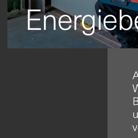
Energieb
A
W
B
u
v