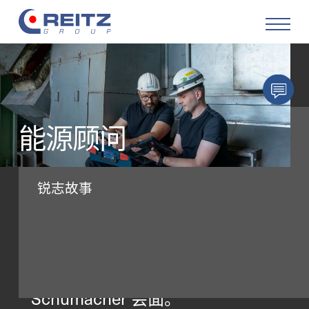
产品
解决方案
能源顾问
服务
在七月的一个阳光明媚的日子，
锐志故事
我们动身前往莱茵兰。我们此行
改造
的目的是前往位于波恩的一处垃
关于公司
圾焚烧厂与锐志改造服务部门的
能源顾问 Vitali Wegel 和 David
职业生涯
Schumacher 会面。