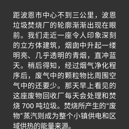
距波恩市中心不到三公里，波恩
垃圾焚烧厂的轮廓渐渐出现在眼
联系方式
前。我们走近一座令人印象深刻
资讯中心
的立方体建筑，烟囱中升起一缕
GTC
明亮、几乎透明的青烟，直冲蓝
Privacy Policy
天。稍后得知，经过烟气净化程
Imprint
序后，废气中的颗粒物比周围空
气中的还要少。那天早上看见的
DE
EN
SV
ZH
这座废物回收厂每天会处理和焚
烧 700 吨垃圾。焚烧所产生的“废
物”蒸汽则成为整个小镇供电和区
域供热的能量来源。