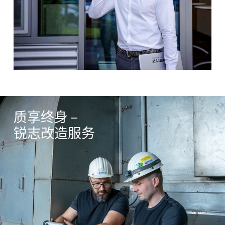
改造
质享终身 –
锐志改造服务