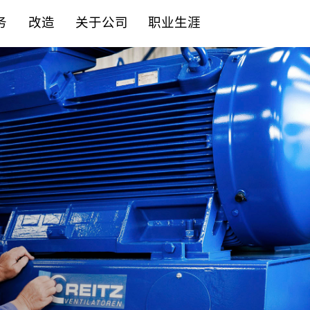
务
改造
关于公司
职业生涯
控制系统
备件
服务内容
合作伙伴
立即申请
机械组件
锐志原厂备件
专业解决方案
企业责任
主动申请
驱动技术
质量承诺
学徒计划
噪音控制
可持续发展
传感器与监测
合规性
附加设备