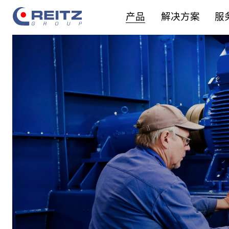
产品
解决方案
服
产品系列
咨询
改造原则
关于锐志
锐志员工
应用领域
设备装配
实施方案
公司地点
专业人员
空气动力技术图谱
设备调试
改造的益处
事实与数据
学徒计划
智能解决方案
设备维护
集团管理
毕业生
设备修理
在校生
服务方案
实习生