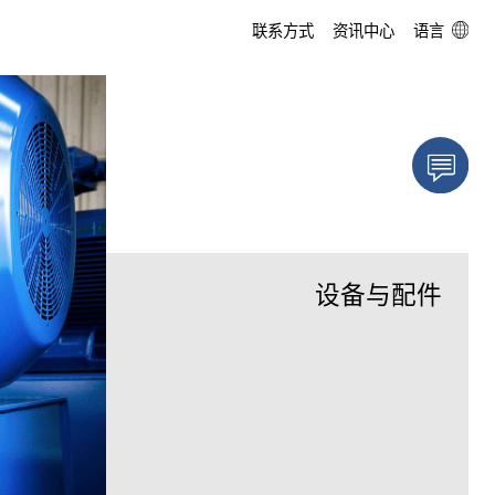
联系方式
资讯中心
DE
EN
SV
ZH
myReitzFan »基础版«
工程服务
气流优化
企业故事
myReitzFan »专业版«
测试与测量中心
运行准备
360度全景参观
产品开发
耐磨保护
设备与配件