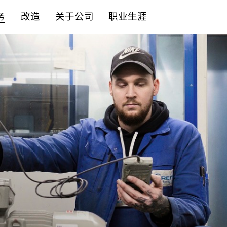
务
改造
关于公司
职业生涯
控制系统
备件
服务内容
合作伙伴
立即申请
机械组件
锐志原厂备件
专业解决方案
企业责任
主动申请
驱动技术
质量承诺
学徒计划
噪音控制
可持续发展
传感器与监测
合规性
附加设备