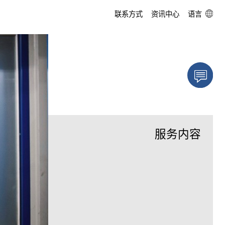
联系方式
资讯中心
DE
EN
SV
ZH
myReitzFan »基础版«
工程服务
气流优化
企业故事
myReitzFan »专业版«
测试与测量中心
运行准备
360度全景参观
产品开发
耐磨保护
服务内容