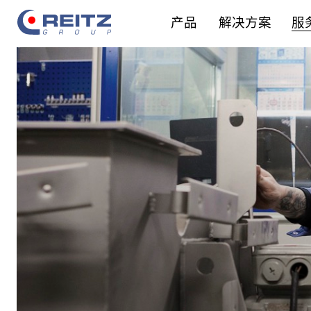
产品
解决方案
服
产品系列
咨询
改造原则
关于锐志
锐志员工
应用领域
设备装配
实施方案
公司地点
专业人员
空气动力技术图谱
设备调试
改造的益处
事实与数据
学徒计划
智能解决方案
设备维护
集团管理
毕业生
设备修理
在校生
服务方案
实习生