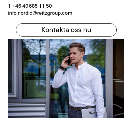
T +46 40 685 11 50
info.nordic@reitzgroup.com
Kontakta oss nu
X
Din kontakt
med oss
Du är välkommen att använda ett
kontaktformulär
och skicka oss din förfrågan.
Allmänt