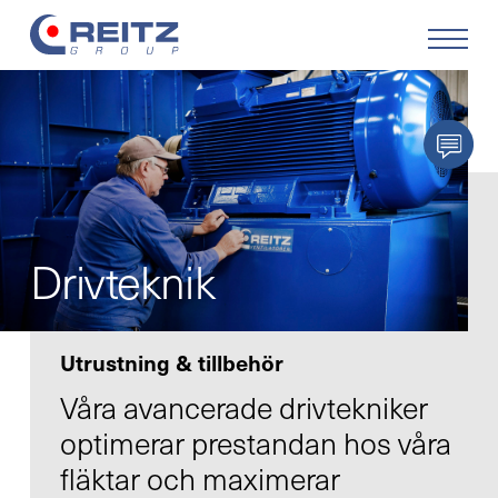
Produkter
Lösningar
Service
Drivteknik
Retrofit
Utrustning & tillbehör
Företaget
Våra avancerade drivtekniker
optimerar prestandan hos våra
Karriär
fläktar och maximerar