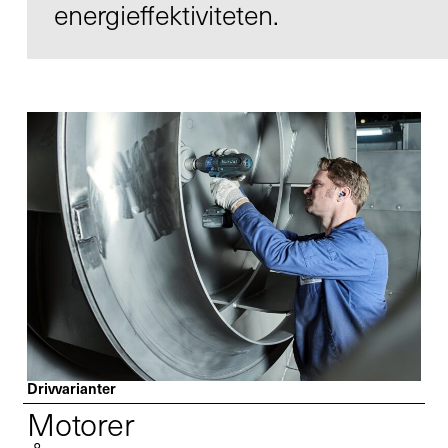
energieffektiviteten.
Kontakt
Infocenter
DE
EN
SV
ZH
Drivvarianter
Motorer