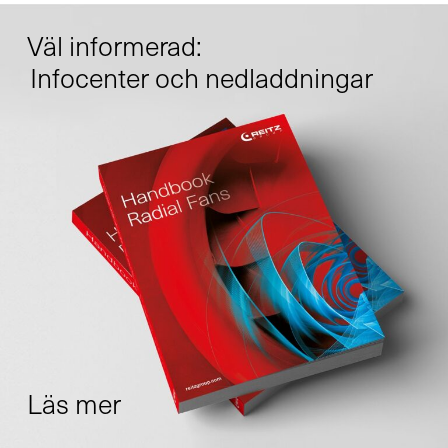
Ny verksamhet
Väl informerad:
Infocenter och nedladdningar
Service
Reservdelar
Retrofit
Läs mer