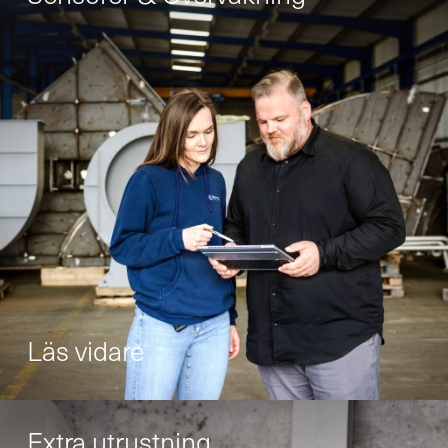
med oss
Du är välkommen att använda ett
kontaktformulär
och skicka oss din förfrågan.
Allmänt
Ny verksamhet
Service
Läs vidare
Reservdelar
Extra utrustning