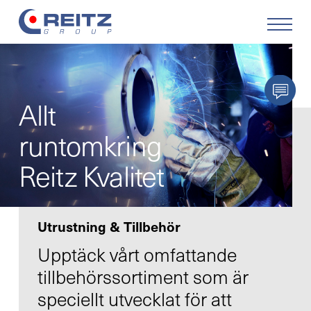
Produkter
Allt
Lösningar
runtomkring
Service
Reitz Kvalitet
Retrofit
Utrustning & Tillbehör
Företaget
Upptäck vårt omfattande
tillbehörssortiment som är
Karriär
speciellt utvecklat för att