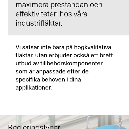
maximera prestandan och
effektiviteten hos våra
industrifläktar.
Kontakt
Infocenter
Vi satsar inte bara på högkvalitativa
fläktar, utan erbjuder också ett brett
utbud av tillbehörskomponenter
som är anpassade efter de
specifika behoven i dina
applikationer.
DE
EN
SV
ZH
Regleringstyper