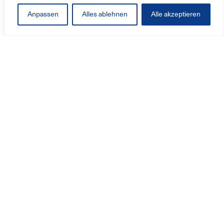
Anpassen
Alles ablehnen
Alle akzeptieren
Produkter & Tjänster
Fläktar
Branschlösningar
Service
Retrofit
Företaget
Vi är Reitz