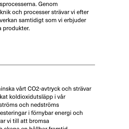
ingsprocesserna. Genom
eknik och processer strävar vi efter
åverkan samtidigt som vi erbjuder
a produkter.
 minska vårt CO2-avtryck och strävar
skat koldioxidutsläpp i vår
ppströms och nedströms
steringar i förnybar energi och
ar vi till att bromsa