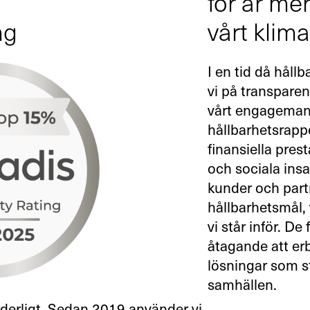
för år me
ng
vårt klima
I en tid då hållb
vi på transparent
vårt engagemang
hållbarhetsrappo
finansiella pres
och sociala insa
kunder och part
hållbarhetsmål,
vi står inför. D
åtagande att erb
lösningar som s
samhällen.
rderligt. Sedan 2019 använder vi