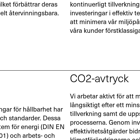
ilket förbättrar deras
kontinuerligt tillverkn
elt återvinningsbara.
investeringar i effektiv t
att minimera vår miljöp
våra kunder förstklassig
CO2-avtryck
Vi arbetar aktivt för att
långsiktigt efter ett min
ngar för hållbarhet har
tillverkning samt de u
och standarder. Dessa
processerna. Genom inve
tem för energi (DIN EN
effektivitetsåtgärder bidr
01) och arbets- och