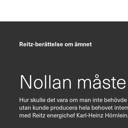
Allmänt
Ny verksamh
linkedin
youtube
instagram
Reitz-berättelse om ämnet
Nollan måste
Hur skulle det vara om man inte behövde 
utan kunde producera hela behovet intern
med Reitz energichef Karl-Heinz Hörnlein