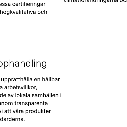
klimatförändringarna och
sa certifieringar
 högkvalitativa och
pphandling
h upprätthålla en hållbar
 arbetsvillkor,
e av lokala samhällen i
Genom transparenta
rmulär
i att våra produkter
ndarderna.