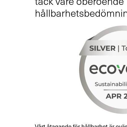
tack vare oberoende
hållbarhetsbedömni
Vårt åtagande för hållbarhet är ovä