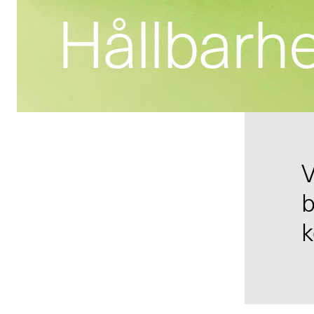
Hållbarhe
V
b
k