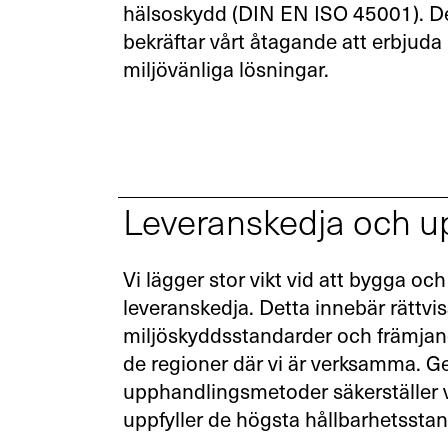
hälsoskydd (DIN EN ISO 45001). Des
bekräftar vårt åtagande att erbjuda
miljövänliga lösningar.
Leveranskedja och u
Vi lägger stor vikt vid att bygga oc
Din kontakt med oss
leveranskedja. Detta innebär rättvisa
miljöskyddsstandarder och främjand
de regioner där vi är verksamma. 
Du är välkommen att använda ett kontaktfo
upphandlingsmetoder säkerställer v
och skicka oss din förfrågan.
uppfyller de högsta hållbarhetssta