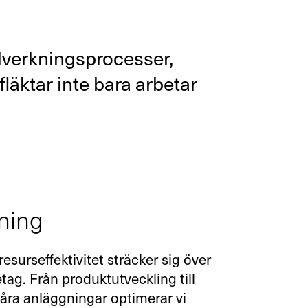
illverkningsprocesser,
fläktar inte bara arbetar
kning
esurseffektivitet sträcker sig över
tag. Från produktutveckling till
 våra anläggningar optimerar vi