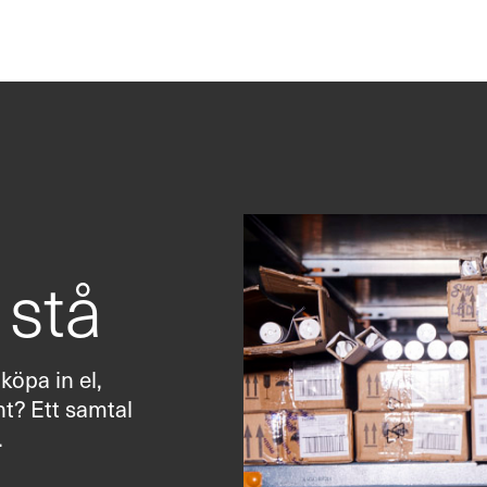
et
Service
Reservde
 stå
köpa in el,
t? Ett samtal
.