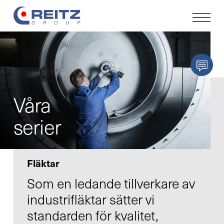
Produkter
Lösningar
Våra
Service
serier
Retrofit
Fläktar
Företaget
Som en ledande tillverkare av
industrifläktar sätter vi
Karriär
standarden för kvalitet,