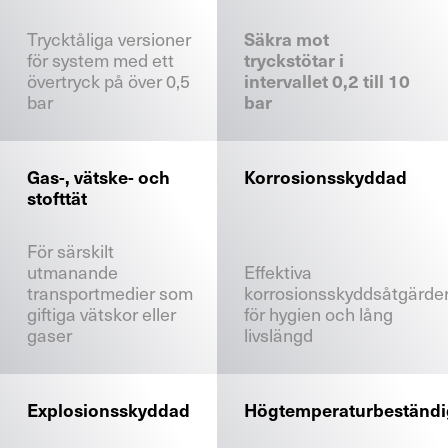
kontaktformulär
och skicka oss din förfrågan.
Trycktåliga versioner
Säkra mot
för system med ett
tryckstötar i
övertryck på över 0,5
intervallet 0,2 till 10
Allmänt
bar
bar
Ny verksamhet
Gas-, vätske- och
Korrosionsskyddad
stofttät
Service
För särskilt
utmanande
Effektiva
Reservdelar
transportmedier som
korrosionsskyddsåtgärde
giftiga vätskor eller
för hygien och lång
gaser
livslängd
Retrofit
Explosionsskyddad
Högtemperaturbeständi