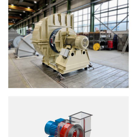
X
Din kontakt
med oss
Du är välkommen att använda ett
kontaktformulär
och skicka oss din förfrågan.
Allmänt
Ny verksamhet
Service