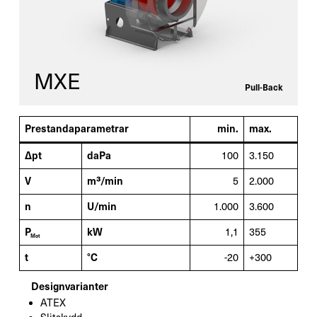
Reservdelar
Retrofit
MXE
Pull-Back
Prestandaparametrar
min.
max.
Δpt
daPa
100
3.150
V
m³/min
5
2.000
n
U/min
1.000
3.600
P
kW
1,1
355
Mot
t
°C
-20
+300
Designvarianter
ATEX