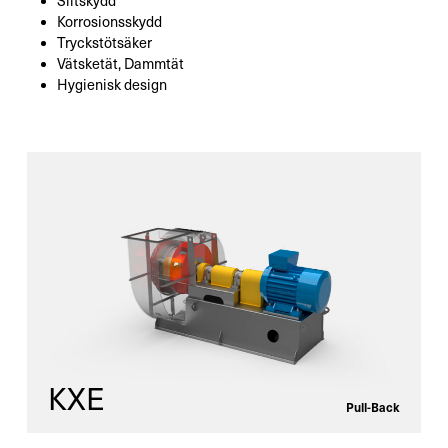
Slitskydd
Korrosionsskydd
Tryckstötsäker
Vätsketät, Dammtät
Hygienisk design
KXE
Pull-Back