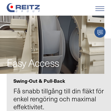
Produkter
Lösningar
Service
Easy Access
Retrofit
Swing-Out & Pull-Back
Företaget
Få snabb tillgång till din fläkt för
enkel rengöring och maximal
Karriär
effektivitet.