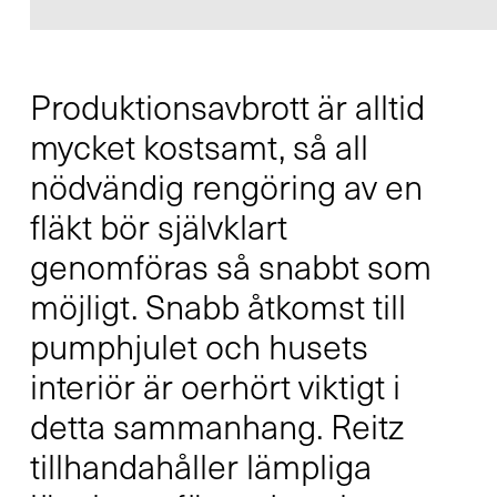
Produktionsavbrott är alltid
Kontakt
mycket kostsamt, så all
Infocenter
nödvändig rengöring av en
fläkt bör självklart
genomföras så snabbt som
möjligt. Snabb åtkomst till
DE
EN
SV
ZH
pumphjulet och husets
interiör är oerhört viktigt i
detta sammanhang. Reitz
tillhandahåller lämpliga