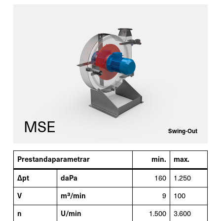
MSE
Swing-Out
Prestandaparametrar
min.
max.
Δpt
daPa
160
1.250
V
m³/min
9
100
n
U/min
1.500
3.600