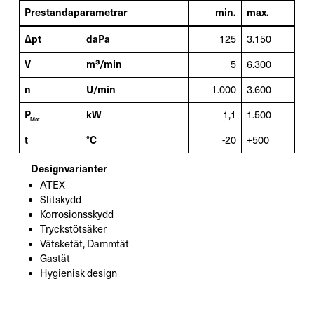
Prestandaparametrar
min.
max.
Δpt
daPa
125
3.150
V
m³/min
5
6.300
n
U/min
1.000
3.600
P
kW
1,1
1.500
Mot
t
°C
-20
+500
Designvarianter
ATEX
Slitskydd
Korrosionsskydd
Tryckstötsäker
Vätsketät, Dammtät
Gastät
Hygienisk design