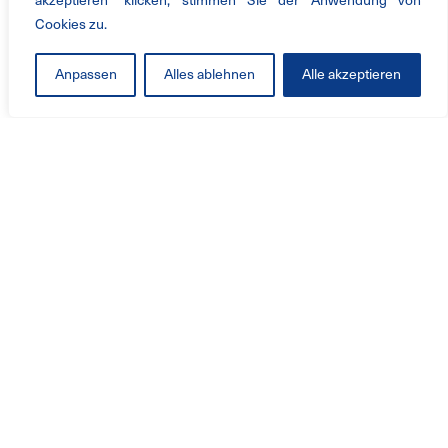
akzeptieren" klicken, stimmen Sie der Anwendung von
Cookies zu.
Anpassen
Alles ablehnen
Alle akzeptieren
产品与服务
工业风机
解决方案
服务
改造
关于公司