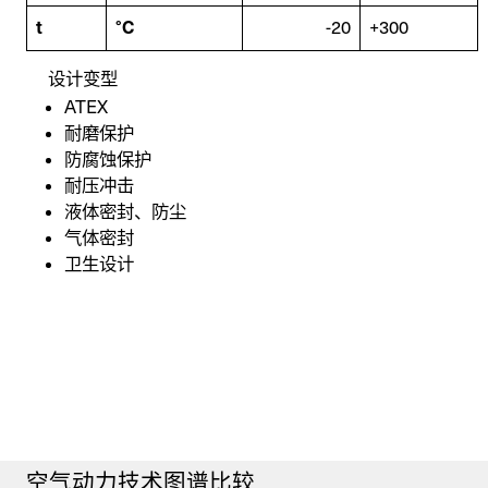
t
°C
-20
+300
一般问题
新业务
设计变型
ATEX
wechat
linkedin
youtube
instagram
耐磨保护
防腐蚀保护
耐压冲击
液体密封、防尘
气体密封
卫生设计
空气动力技术图谱比较