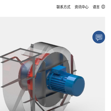
联系方式
资讯中心
DE
EN
SV
ZH
myReitzFan »基础版«
工程服务
气流优化
企业故事
myReitzFan »专业版«
测试与测量中心
运行准备
360度全景参观
产品开发
耐磨保护