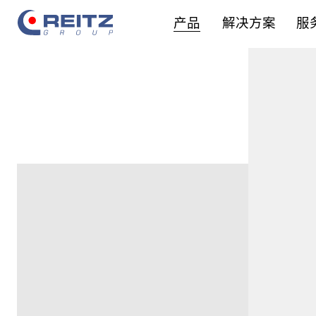
产品
解决方案
服
产品系列
咨询
改造原则
关于锐志
锐志员工
应用领域
设备装配
实施方案
公司地点
专业人员
空气动力技术图谱
设备调试
改造的益处
事实与数据
学徒计划
智能解决方案
设备维护
集团管理
毕业生
设备修理
在校生
服务方案
实习生