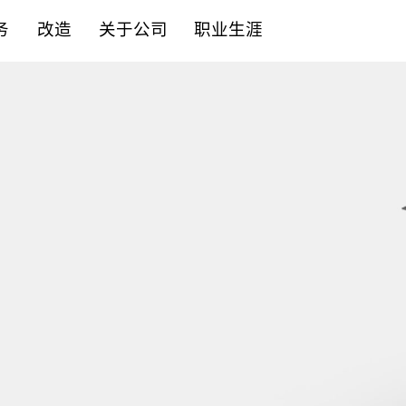
务
改造
关于公司
职业生涯
控制系统
备件
服务内容
合作伙伴
立即申请
机械组件
锐志原厂备件
专业解决方案
企业责任
主动申请
驱动技术
质量承诺
学徒计划
噪音控制
可持续发展
传感器与监测
合规性
附加设备