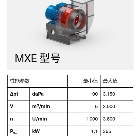
MXE 型号
性能参数
最小值
最大值
Δpt
daPa
100
3.150
联系我们
V
m³/min
5
2.000
n
U/min
1.000
3.600
欢迎在线提交您的咨询问题。
P
kW
1,1
355
Mot