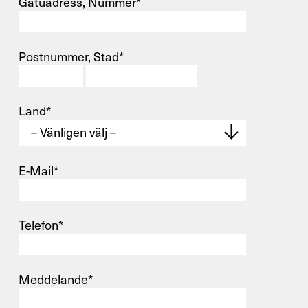
Gatuadress, Nummer*
Postnummer, Stad*
Kontakt
Infocenter
Land*
E-Mail*
DE
EN
SV
ZH
Telefon*
X
Din kontakt
Meddelande*
med oss