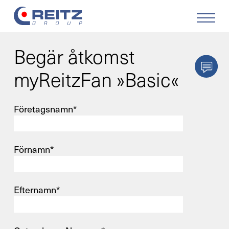
Begär åtkomst
Produkter
myReitzFan »Basic«
Lösningar
Företagsnamn*
Service
Förnamn*
Retrofit
Företaget
Efternamn*
Karriär