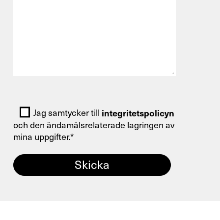
Du är välkommen att använda ett
kontaktformulär
och skicka oss din förfrågan.
Allmänt
Bitte lasse dieses Feld leer.
Ny verksamhet
Jag samtycker till
integritetspolicyn
och den ändamålsrelaterade lagringen av
mina uppgifter.*
Service
Reservdelar
Retrofit