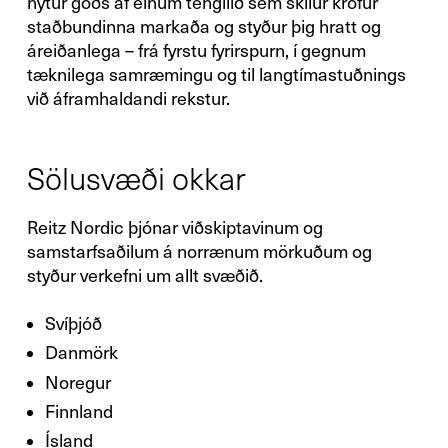
nýtur góðs af einum tengilið sem skilur kröfur
staðbundinna markaða og styður þig hratt og
áreiðanlega – frá fyrstu fyrirspurn, í gegnum
tæknilega samræmingu og til langtímastuðnings
við áframhaldandi rekstur.
Sölusvæði okkar
Reitz Nordic þjónar viðskiptavinum og
samstarfsaðilum á norrænum mörkuðum og
styður verkefni um allt svæðið.
Svíþjóð
Danmörk
Noregur
Finnland
Ísland