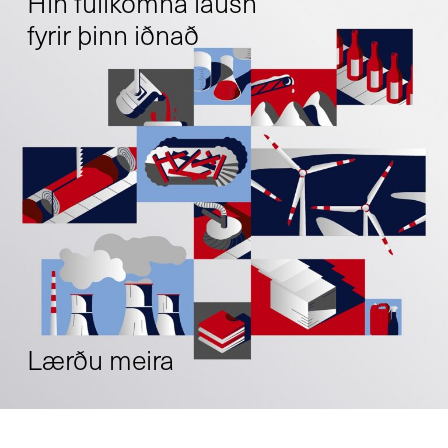
Hin fullkomna lausn
fyrir þinn iðnað
Lærðu meira