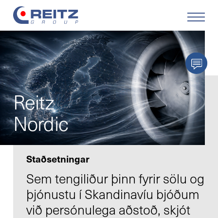
Produkte
Lösungen
Reitz
Service
Nordic
Retrofit
Staðsetningar
Unternehmen
Sem tengiliður þinn fyrir sölu og
þjónustu í Skandinavíu bjóðum
Karriere
við persónulega aðstoð, skjót