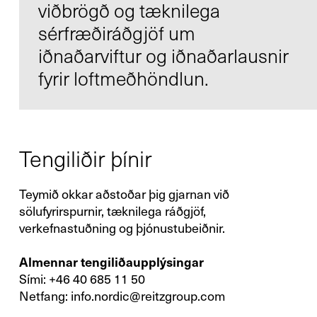
viðbrögð og tæknilega
sérfræðiráðgjöf um
iðnaðarviftur og iðnaðarlausnir
fyrir loftmeðhöndlun.
Kontakt
Infocenter
AGB
Datenschutz
Tengiliðir þínir
Impressum
Teymið okkar aðstoðar þig gjarnan við
sölufyrirspurnir, tæknilega ráðgjöf,
DE
EN
SV
ZH
verkefnastuðning og þjónustubeiðnir.
Almennar tengiliðaupplýsingar
Sími: +46 40 685 11 50
Netfang:
info.nordic@reitzgroup.com