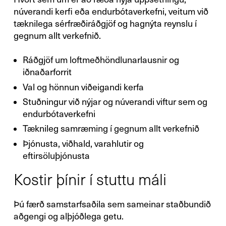
núverandi kerfi eða endurbótaverkefni, veitum við
tæknilega sérfræðiráðgjöf og hagnýta reynslu í
gegnum allt verkefnið.
Ráðgjöf um loftmeðhöndlunarlausnir og
iðnaðarforrit
Val og hönnun viðeigandi kerfa
Stuðningur við nýjar og núverandi viftur sem og
endurbótaverkefni
Tæknileg samræming í gegnum allt verkefnið
Þjónusta, viðhald, varahlutir og
eftirsöluþjónusta
Kostir þínir í stuttu máli
Þú færð samstarfsaðila sem sameinar staðbundið
X
Ihr Kontakt zu uns
aðgengi og alþjóðlega getu.