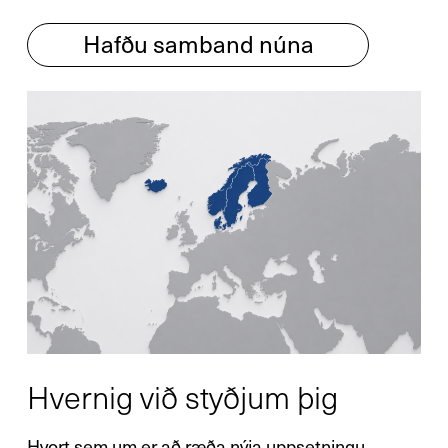
Hafðu samband núna
Hvernig við styðjum þig
Hvort sem um er að ræða nýja uppsetningu,