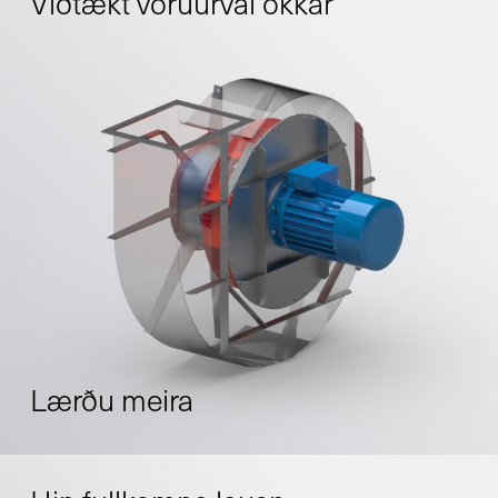
Víðtækt vöruúrval okkar
Lærðu meira