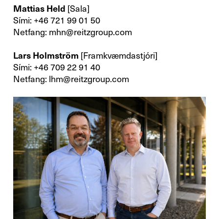
Mattias Held
[Sala]
Sími: +46 721 99 01 50
Netfang:
mhn@reitzgroup.com
Lars Holmström
[Framkvæmdastjóri]
Sími: +46 709 22 91 40
Netfang:
lhm@reitzgroup.com