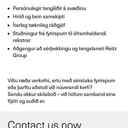
Persónulegir tengiliðir á svæðinu
Nutzen Sie gerne unser Kontaktformular
Hröð og bein samskipti
und schicken Sie uns Ihre Anfrage.
Ítarleg tæknileg ráðgjöf
Stuðningur frá fyrirspurn til áframhaldandi
Allgemein
rekstrar
Aðgangur að sérþekkingu og tengslaneti Reitz
Group
Neugeschäft
Service
Viltu ræða verkefni, ertu með sérstaka fyrirspurn
eða þarftu aðstoð við núverandi kerfi?
Sendu okkur skilaboð – við höfum samband eins
Ersatzteile
fljótt og auðið er.
Retrofit
Contact us now