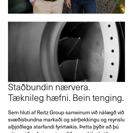
Staðbundin nærvera.
Tæknileg hæfni. Bein tenging.
Sem hluti af Reitz Group sameinum við nálægð við
svæðisbundna markaði og sérþekkingu og reynslu
alþjóðlega starfandi fyrirtækis. Þetta þýðir að þú