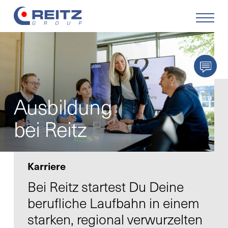
Produkte
Lösungen
Ausbildung
Service
bei Reitz
Retrofit
Karriere
Unternehmen
Bei Reitz startest Du Deine
berufliche Laufbahn in einem
Karriere
starken, regional verwurzelten