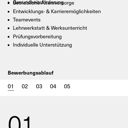
Gesundheitsförderung
Betriebliche Altersvorsorge
Entwicklungs- & Karrieremöglichkeiten
Teamevents
Lehrwerkstatt & Werksunterricht
Prüfungsvorbereitung
Individuelle Unterstützung
Bewerbungsablauf
01
02
03
04
05
X
Ihr Kontakt zu uns
01.
Nutzen Sie gerne unser Kontaktformular
und schicken Sie uns Ihre Anfrage.