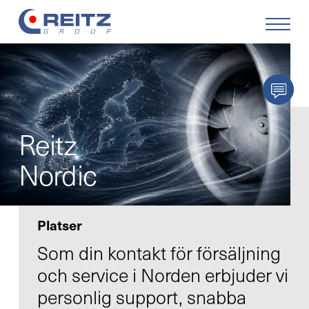
Produkter
Lösningar
Reitz
Service
Nordic
Retrofit
Platser
Företaget
Som din kontakt för försäljning
och service i Norden erbjuder vi
Karriär
personlig support, snabba