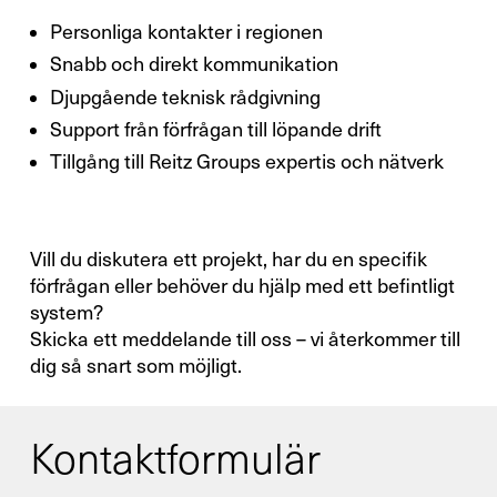
Personliga kontakter i regionen
Du är välkommen att använda ett
Snabb och direkt kommunikation
kontaktformulär
Djupgående teknisk rådgivning
och skicka oss din förfrågan.
Support från förfrågan till löpande drift
Tillgång till Reitz Groups expertis och nätverk
Allmänt
Ny verksamhet
Vill du diskutera ett projekt, har du en specifik
förfrågan eller behöver du hjälp med ett befintligt
system?
Service
Skicka ett meddelande till oss – vi återkommer till
dig så snart som möjligt.
Reservdelar
Kontaktformulär
Retrofit